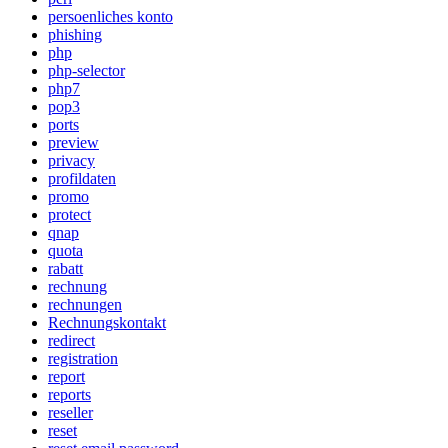
persoenliches konto
phishing
php
php-selector
php7
pop3
ports
preview
privacy
profildaten
promo
protect
qnap
quota
rabatt
rechnung
rechnungen
Rechnungskontakt
redirect
registration
report
reports
reseller
reset