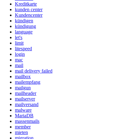
Kreditkarte
kunden center
Kundencenter
kündigen
kündigung
language
let's
limit
litespeed
login
mac
mail
mail delivery failed
mailbox
mailempfang
mailgun
mailheader
mailserver
mailversand
malware
MariaDB
massenmails
member
mieten
migration