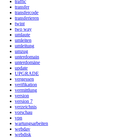
traffic
transfer
transfercode
transferieren
twint
two way
umlaute
umleiten
umleitung
umzug
unterdomain
unterdomäne
update
UPGRADE
vergessen
verifikation
vermittlung
version
version 7
verzeichnis
vorschau
vpn
wartungsarbeiten
webdav
webdisk