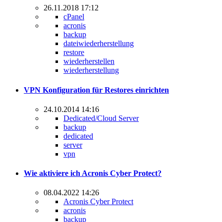
26.11.2018 17:12
cPanel
acronis
backup
dateiwiederherstellung
restore
wiederherstellen
wiederherstellung
VPN Konfiguration für Restores einrichten
24.10.2014 14:16
Dedicated/Cloud Server
backup
dedicated
server
vpn
Wie aktiviere ich Acronis Cyber Protect?
08.04.2022 14:26
Acronis Cyber Protect
acronis
backup