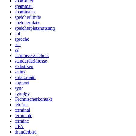
spamfilter
spammail
spammails
speicherlimite
speicherplatz
speicherplatznutzung
spf
sprache
ssh
ssl
stammverzeichnis
standardaddresse
statistiken
status
subdomain
support
sync
synolgy
Technischerkontakt
telefon
terminal
terminate
termine
TFA
thunderbird