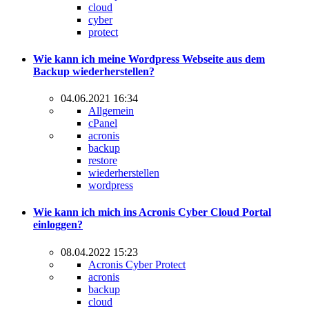
cloud
cyber
protect
Wie kann ich meine Wordpress Webseite aus dem
Backup wiederherstellen?
04.06.2021 16:34
Allgemein
cPanel
acronis
backup
restore
wiederherstellen
wordpress
Wie kann ich mich ins Acronis Cyber Cloud Portal
einloggen?
08.04.2022 15:23
Acronis Cyber Protect
acronis
backup
cloud