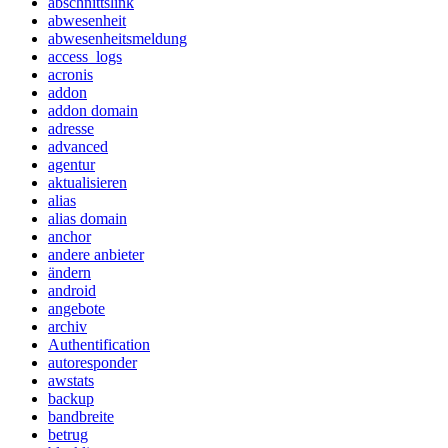
abschnittslink
abwesenheit
abwesenheitsmeldung
access_logs
acronis
addon
addon domain
adresse
advanced
agentur
aktualisieren
alias
alias domain
anchor
andere anbieter
ändern
android
angebote
archiv
Authentification
autoresponder
awstats
backup
bandbreite
betrug