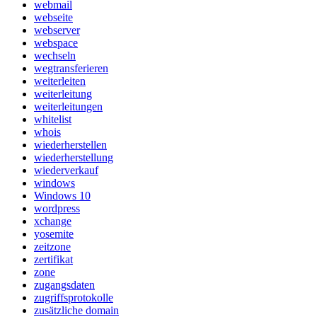
webmail
webseite
webserver
webspace
wechseln
wegtransferieren
weiterleiten
weiterleitung
weiterleitungen
whitelist
whois
wiederherstellen
wiederherstellung
wiederverkauf
windows
Windows 10
wordpress
xchange
yosemite
zeitzone
zertifikat
zone
zugangsdaten
zugriffsprotokolle
zusätzliche domain