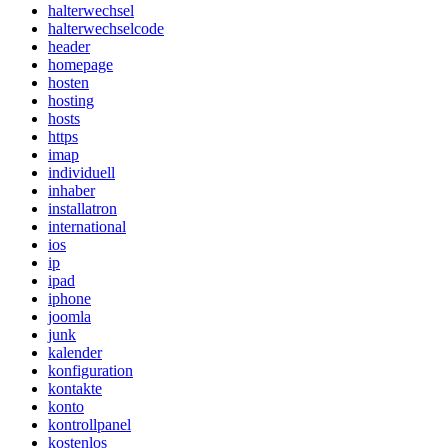
halterwechsel
halterwechselcode
header
homepage
hosten
hosting
hosts
https
imap
individuell
inhaber
installatron
international
ios
ip
ipad
iphone
joomla
junk
kalender
konfiguration
kontakte
konto
kontrollpanel
kostenlos