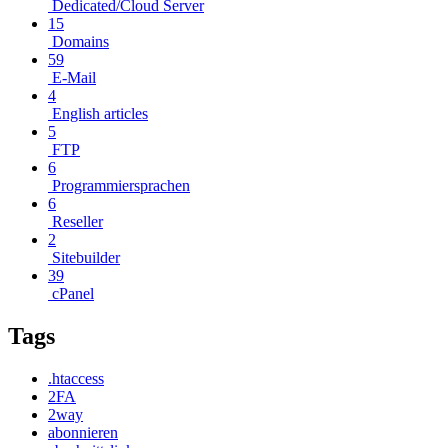
Dedicated/Cloud Server
15
Domains
59
E-Mail
4
English articles
5
FTP
6
Programmiersprachen
6
Reseller
2
Sitebuilder
39
cPanel
Tags
.htaccess
2FA
2way
abonnieren