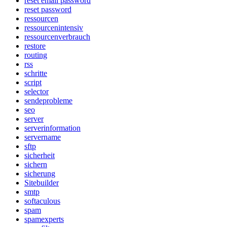
reset email password
reset password
ressourcen
ressourcenintensiv
ressourcenverbrauch
restore
routing
rss
schritte
script
selector
sendeprobleme
seo
server
serverinformation
servername
sftp
sicherheit
sichern
sicherung
Sitebuilder
smtp
softaculous
spam
spamexperts