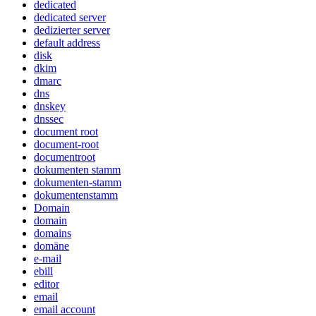
dedicated
dedicated server
dedizierter server
default address
disk
dkim
dmarc
dns
dnskey
dnssec
document root
document-root
documentroot
dokumenten stamm
dokumenten-stamm
dokumentenstamm
Domain
domain
domains
domäne
e-mail
ebill
editor
email
email account