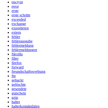
encrypt
error
erste
erste schritte
exceeded
exchange
exportieren
extern
fehler
fehlerausgabe
fehlermeldung
fehlermeldungen
filezilla
filter
firefox
forward
freundschaftswerbung
ftp
gehackt
gelöschte
gesendete
gutschein
gzip
halter
halterkontaktdaten