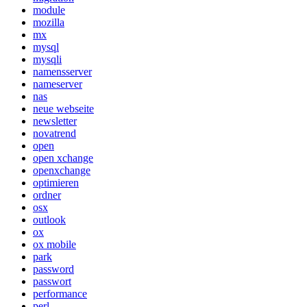
module
mozilla
mx
mysql
mysqli
namensserver
nameserver
nas
neue webseite
newsletter
novatrend
open
open xchange
openxchange
optimieren
ordner
osx
outlook
ox
ox mobile
park
password
passwort
performance
perl