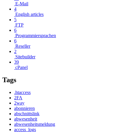
E-Mail
4
English articles
5
FTP
6
Programmiersprachen
6
Reseller
2
Sitebuilder
39
cPanel
Tags
.htaccess
2FA
2way
abonnieren
abschnittslink
abwesenheit
abwesenheitsmeldung
access_logs