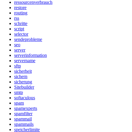
ressourcenverbrauch
restore
routing
rss
schritte
script
selector
sendeprobleme
seo
server
serverinformation
servername
sftp
sicherheit
sichern
sicherung
Sitebuilder
smtp
softaculous
spam
spamexperts
spamfilter
spammail
spammails
speicherlimite