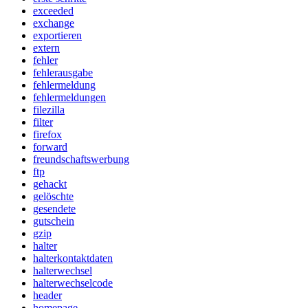
exceeded
exchange
exportieren
extern
fehler
fehlerausgabe
fehlermeldung
fehlermeldungen
filezilla
filter
firefox
forward
freundschaftswerbung
ftp
gehackt
gelöschte
gesendete
gutschein
gzip
halter
halterkontaktdaten
halterwechsel
halterwechselcode
header
homepage