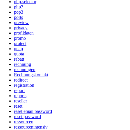
php-selector
php7
pop3
ports
preview
privacy
profildaten
promo
protect
qnap
quota
rabatt
rechnung
rechnungen
Rechnungskontakt
redirect
registration
report
reports
reseller
reset
reset email password
reset password
ressourcen
ressourcenintensiv