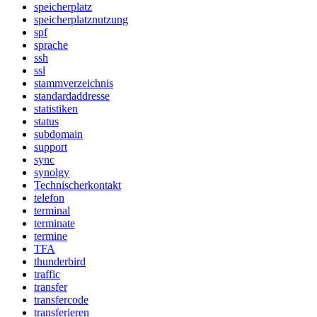
speicherplatz
speicherplatznutzung
spf
sprache
ssh
ssl
stammverzeichnis
standardaddresse
statistiken
status
subdomain
support
sync
synolgy
Technischerkontakt
telefon
terminal
terminate
termine
TFA
thunderbird
traffic
transfer
transfercode
transferieren