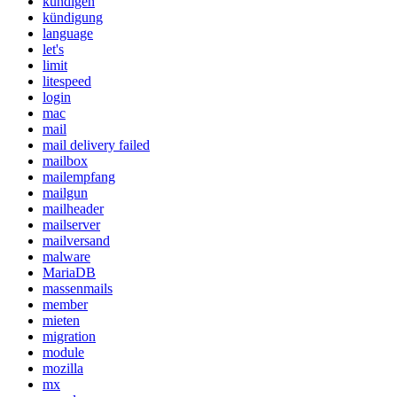
kündigen
kündigung
language
let's
limit
litespeed
login
mac
mail
mail delivery failed
mailbox
mailempfang
mailgun
mailheader
mailserver
mailversand
malware
MariaDB
massenmails
member
mieten
migration
module
mozilla
mx