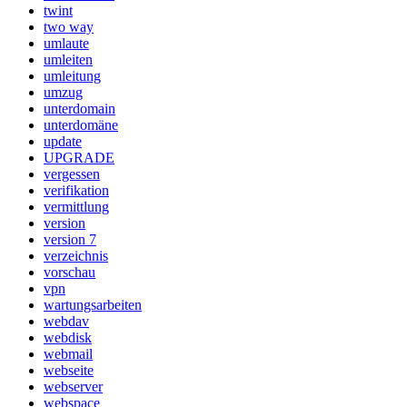
twint
two way
umlaute
umleiten
umleitung
umzug
unterdomain
unterdomäne
update
UPGRADE
vergessen
verifikation
vermittlung
version
version 7
verzeichnis
vorschau
vpn
wartungsarbeiten
webdav
webdisk
webmail
webseite
webserver
webspace