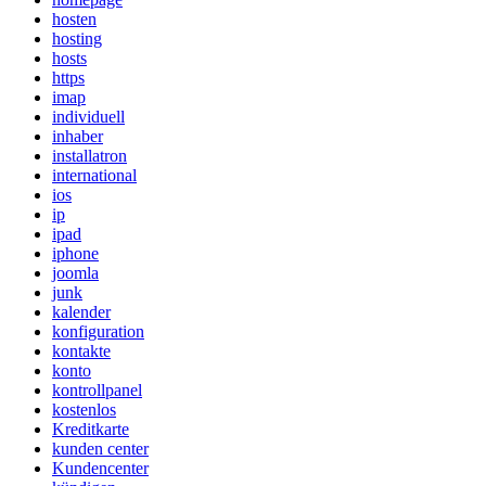
hosten
hosting
hosts
https
imap
individuell
inhaber
installatron
international
ios
ip
ipad
iphone
joomla
junk
kalender
konfiguration
kontakte
konto
kontrollpanel
kostenlos
Kreditkarte
kunden center
Kundencenter