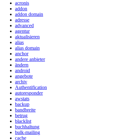
acronis
addon
addon domain
adresse
advanced
agentur
aktualisieren
alias
alias domain
anchor
andere anbieter
ändern
android
angebote
archiv
Authentification
autoresponder
awstats
backup
bandbreite
betrug
blacklist
buchhaltung
bulk-mailing
cache