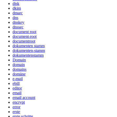
disk
dkim
dmarc
dns
dnskey
dnssec
document root
document-root
documentroot
dokumenten stamm
dokumenten-stamm
dokumentenstamm
Domain
domain
domains
domäne
e-mail
ebill
editor
email
email account
encrypt
error
erste
erste schritte