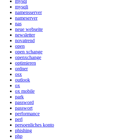
mysql
mysqli
namensserver
nameserver
nas
neue webseite
newsletter
novatrend
open
open xchange
openxchange
optimieren
ordner
osx
outlook
ox
ox mobile
park
password
passwort
performance
perl
persoenliches konto
phishing
php