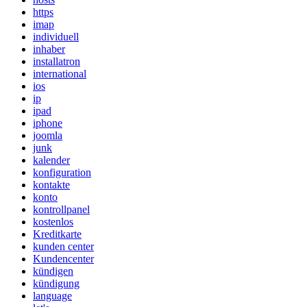
https
imap
individuell
inhaber
installatron
international
ios
ip
ipad
iphone
joomla
junk
kalender
konfiguration
kontakte
konto
kontrollpanel
kostenlos
Kreditkarte
kunden center
Kundencenter
kündigen
kündigung
language