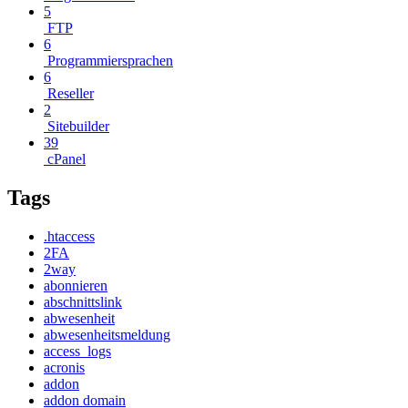
5
FTP
6
Programmiersprachen
6
Reseller
2
Sitebuilder
39
cPanel
Tags
.htaccess
2FA
2way
abonnieren
abschnittslink
abwesenheit
abwesenheitsmeldung
access_logs
acronis
addon
addon domain