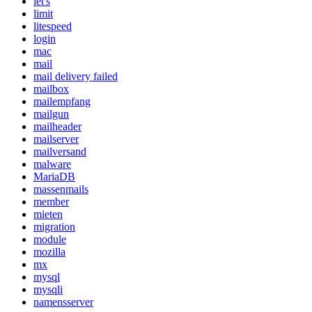
let's
limit
litespeed
login
mac
mail
mail delivery failed
mailbox
mailempfang
mailgun
mailheader
mailserver
mailversand
malware
MariaDB
massenmails
member
mieten
migration
module
mozilla
mx
mysql
mysqli
namensserver