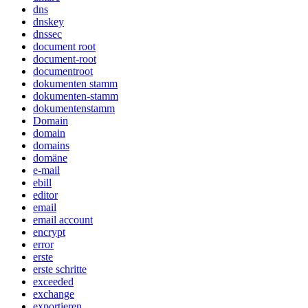
dns
dnskey
dnssec
document root
document-root
documentroot
dokumenten stamm
dokumenten-stamm
dokumentenstamm
Domain
domain
domains
domäne
e-mail
ebill
editor
email
email account
encrypt
error
erste
erste schritte
exceeded
exchange
exportieren