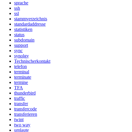
sprache
ssh
ssl
stammverzeichnis
standardaddresse
statistiken
status
subdomain
support
sync
synolgy
Technischerkontakt
telefon
terminal
terminate
termine
TFA
thunderbird
traffic
transfer
transfercode
transferieren
twint
two way
umlaute