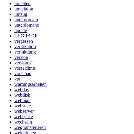
umleiten
umleitung
umzug
unterdomain
unterdomäne
update
UPGRADE
vergessen
verifikation
vermittlung
version
version 7
verzeichnis
vorschau
vpn
wartungsarbeiten
webdav
webdisk
webmail
webseite
webserver
webspace
wechseln
wegtransferieren
weiterleiten