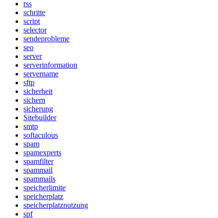
rss
schritte
script
selector
sendeprobleme
seo
server
serverinformation
servername
sftp
sicherheit
sichern
sicherung
Sitebuilder
smtp
softaculous
spam
spamexperts
spamfilter
spammail
spammails
speicherlimite
speicherplatz
speicherplatznutzung
spf