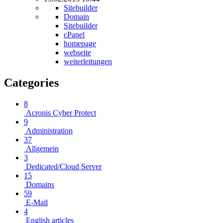
Sitebuilder
Domain
Sitebuilder
cPanel
homepage
webseite
weiterleitungen
Categories
8
Acronis Cyber Protect
9
Administration
37
Allgemein
3
Dedicated/Cloud Server
15
Domains
59
E-Mail
4
English articles