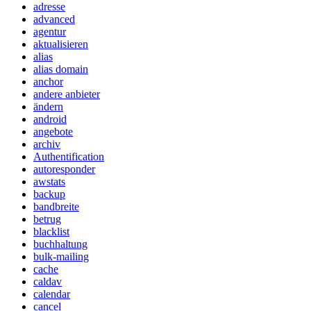
adresse
advanced
agentur
aktualisieren
alias
alias domain
anchor
andere anbieter
ändern
android
angebote
archiv
Authentification
autoresponder
awstats
backup
bandbreite
betrug
blacklist
buchhaltung
bulk-mailing
cache
caldav
calendar
cancel