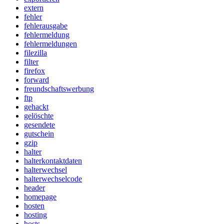
extern
fehler
fehlerausgabe
fehlermeldung
fehlermeldungen
filezilla
filter
firefox
forward
freundschaftswerbung
ftp
gehackt
gelöschte
gesendete
gutschein
gzip
halter
halterkontaktdaten
halterwechsel
halterwechselcode
header
homepage
hosten
hosting
hosts