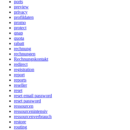
ports
preview
privacy
profildaten
promo
protect
qnap
quota
rabatt
rechnung
rechnungen
Rechnungskontakt
redirect
registration
report
reports
reseller
reset
reset email password
reset password
ressourcen
ressourcenintensiv
ressourcenverbrauch
restore
routing