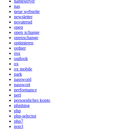
nameserver
nas
neue webseite
newsletter
novatrend
open
open xchange
openxchange
optimieren
ordner
osx
outlook
ox
ox mobile
park
password
passwort
performance
perl
persoenliches konto
phishing
php
php-selector
php7
pop3