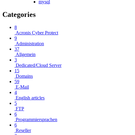
mysql
Categories
8
Acronis Cyber Protect
9
Administration
37
Allgemein
3
Dedicated/Cloud Server
15
Domains
59
E-Mail
4
English articles
5
FTP
6
Programmiersprachen
6
Reseller