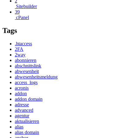
2
Sitebuilder
39
cPanel
Tags
.htaccess
2FA
2way
abonnieren
abschnittslink
abwesenheit
abwesenheitsmeldung
access_logs
acronis
addon
addon domain
adresse
advanced
agentur
aktualisieren
alias
alias domain
anchor