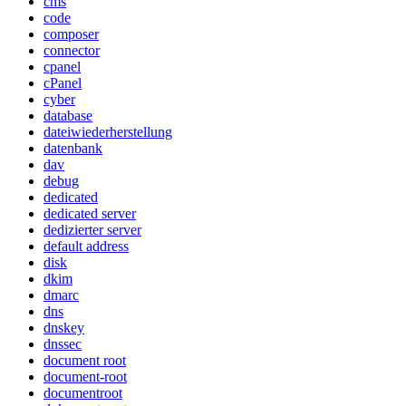
cms
code
composer
connector
cpanel
cPanel
cyber
database
dateiwiederherstellung
datenbank
dav
debug
dedicated
dedicated server
dedizierter server
default address
disk
dkim
dmarc
dns
dnskey
dnssec
document root
document-root
documentroot