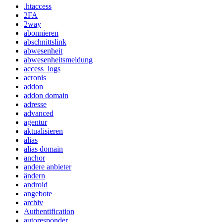
.htaccess
2FA
2way
abonnieren
abschnittslink
abwesenheit
abwesenheitsmeldung
access_logs
acronis
addon
addon domain
adresse
advanced
agentur
aktualisieren
alias
alias domain
anchor
andere anbieter
ändern
android
angebote
archiv
Authentification
autoresponder