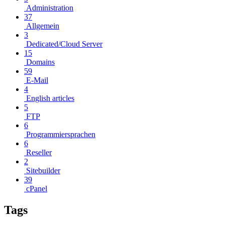
Administration
37
Allgemein
3
Dedicated/Cloud Server
15
Domains
59
E-Mail
4
English articles
5
FTP
6
Programmiersprachen
6
Reseller
2
Sitebuilder
39
cPanel
Tags