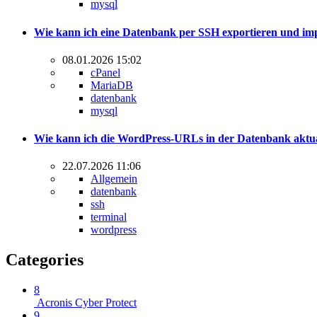
mysql
Wie kann ich eine Datenbank per SSH exportieren und im
08.01.2026 15:02
cPanel
MariaDB
datenbank
mysql
Wie kann ich die WordPress-URLs in der Datenbank aktua
22.07.2026 11:06
Allgemein
datenbank
ssh
terminal
wordpress
Categories
8
Acronis Cyber Protect
9