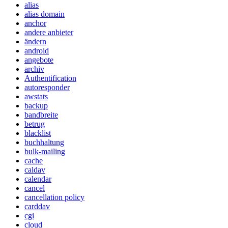
alias
alias domain
anchor
andere anbieter
ändern
android
angebote
archiv
Authentification
autoresponder
awstats
backup
bandbreite
betrug
blacklist
buchhaltung
bulk-mailing
cache
caldav
calendar
cancel
cancellation policy
carddav
cgi
cloud