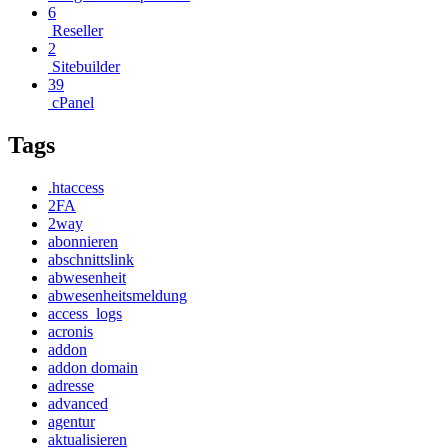
6
Reseller
2
Sitebuilder
39
cPanel
Tags
.htaccess
2FA
2way
abonnieren
abschnittslink
abwesenheit
abwesenheitsmeldung
access_logs
acronis
addon
addon domain
adresse
advanced
agentur
aktualisieren