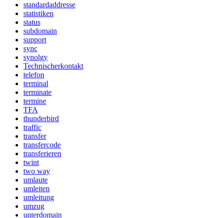
standardaddresse
statistiken
status
subdomain
support
sync
synolgy
Technischerkontakt
telefon
terminal
terminate
termine
TFA
thunderbird
traffic
transfer
transfercode
transferieren
twint
two way
umlaute
umleiten
umleitung
umzug
unterdomain