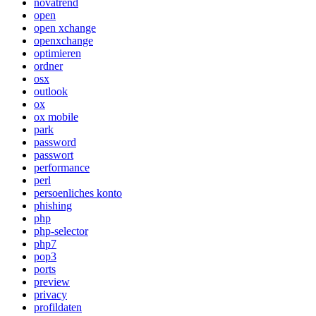
novatrend
open
open xchange
openxchange
optimieren
ordner
osx
outlook
ox
ox mobile
park
password
passwort
performance
perl
persoenliches konto
phishing
php
php-selector
php7
pop3
ports
preview
privacy
profildaten