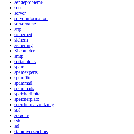
sendeprobleme
seo
server
serverinformation
servername
sftp
sicherheit
sichern
sicherung
Sitebuilder
smtp
softaculous
spam
spamexperts
spamfilter
spammail
spammails
speicherlimite
speicherplatz
speicherplatznutzung
spf
sprache
ssh
ssl
stammverzeichnis