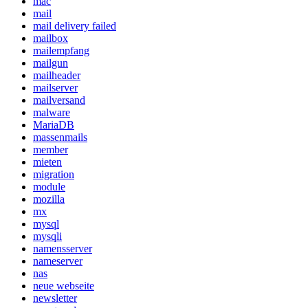
mac
mail
mail delivery failed
mailbox
mailempfang
mailgun
mailheader
mailserver
mailversand
malware
MariaDB
massenmails
member
mieten
migration
module
mozilla
mx
mysql
mysqli
namensserver
nameserver
nas
neue webseite
newsletter