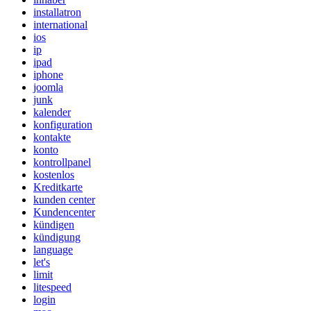
installatron
international
ios
ip
ipad
iphone
joomla
junk
kalender
konfiguration
kontakte
konto
kontrollpanel
kostenlos
Kreditkarte
kunden center
Kundencenter
kündigen
kündigung
language
let's
limit
litespeed
login