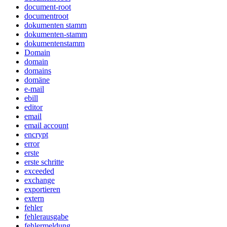
document-root
documentroot
dokumenten stamm
dokumenten-stamm
dokumentenstamm
Domain
domain
domains
domäne
e-mail
ebill
editor
email
email account
encrypt
error
erste
erste schritte
exceeded
exchange
exportieren
extern
fehler
fehlerausgabe
fehlermeldung