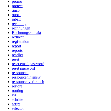
promo
protect
qnap
quota
rabatt
rechnung
rechnungen
Rechnungskontakt
redirect
registration
report
reports
reseller
reset
reset email password
reset password
ressourcen
ressourcenintensiv
ressourcenverbrauch
restore
routing
rss
schritte
script
selector