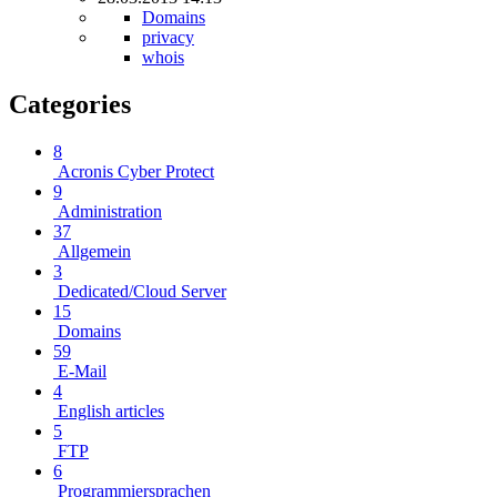
Domains
privacy
whois
Categories
8
Acronis Cyber Protect
9
Administration
37
Allgemein
3
Dedicated/Cloud Server
15
Domains
59
E-Mail
4
English articles
5
FTP
6
Programmiersprachen