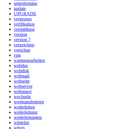
unterdomäne
update
UPGRADE
vergessen
verifikation
vermittlung
version
version 7
verzeichnis
vorschau
vpn
wartungsarbeiten
webdav
webdisk
webmail
webseite
webserver
webspace
wechseln
wegtransferieren
weiterleiten
weiterleitung
weiterleitungen
whitelist
whois