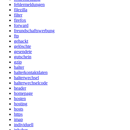
fehlermeldungen
filezilla
filter
firefox
forward
freundschaftswerbung
ftp
gehackt
gelöschte
gesendete
gutschein
gzip
halter
halterkontaktdaten
halterwechsel
halterwechselcode
header
homepage
hosten
hosting
hosts
https
imap
individuell
inhaber