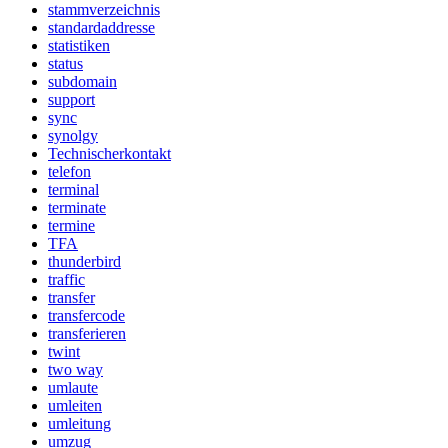
stammverzeichnis
standardaddresse
statistiken
status
subdomain
support
sync
synolgy
Technischerkontakt
telefon
terminal
terminate
termine
TFA
thunderbird
traffic
transfer
transfercode
transferieren
twint
two way
umlaute
umleiten
umleitung
umzug