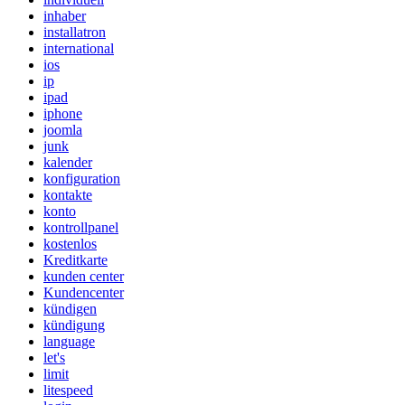
inhaber
installatron
international
ios
ip
ipad
iphone
joomla
junk
kalender
konfiguration
kontakte
konto
kontrollpanel
kostenlos
Kreditkarte
kunden center
Kundencenter
kündigen
kündigung
language
let's
limit
litespeed