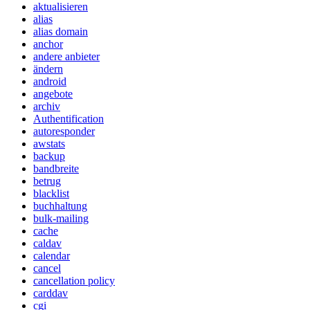
aktualisieren
alias
alias domain
anchor
andere anbieter
ändern
android
angebote
archiv
Authentification
autoresponder
awstats
backup
bandbreite
betrug
blacklist
buchhaltung
bulk-mailing
cache
caldav
calendar
cancel
cancellation policy
carddav
cgi