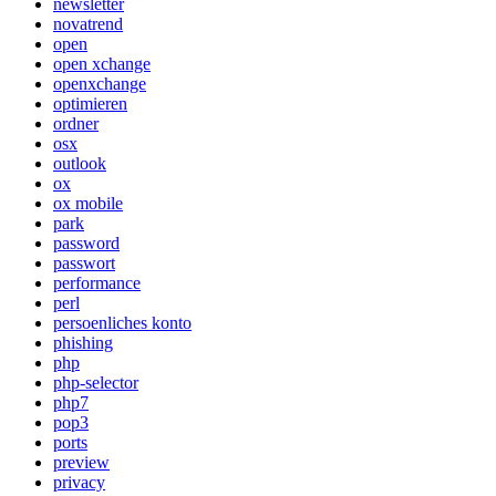
newsletter
novatrend
open
open xchange
openxchange
optimieren
ordner
osx
outlook
ox
ox mobile
park
password
passwort
performance
perl
persoenliches konto
phishing
php
php-selector
php7
pop3
ports
preview
privacy