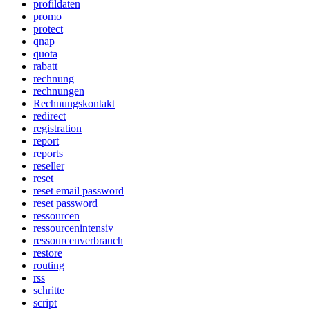
profildaten
promo
protect
qnap
quota
rabatt
rechnung
rechnungen
Rechnungskontakt
redirect
registration
report
reports
reseller
reset
reset email password
reset password
ressourcen
ressourcenintensiv
ressourcenverbrauch
restore
routing
rss
schritte
script