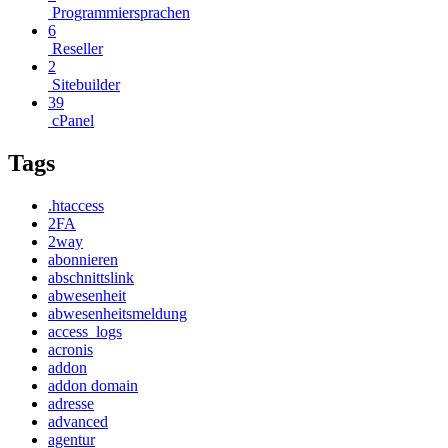
Programmiersprachen
6
Reseller
2
Sitebuilder
39
cPanel
Tags
.htaccess
2FA
2way
abonnieren
abschnittslink
abwesenheit
abwesenheitsmeldung
access_logs
acronis
addon
addon domain
adresse
advanced
agentur