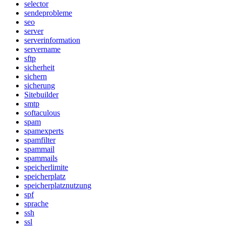
selector
sendeprobleme
seo
server
serverinformation
servername
sftp
sicherheit
sichern
sicherung
Sitebuilder
smtp
softaculous
spam
spamexperts
spamfilter
spammail
spammails
speicherlimite
speicherplatz
speicherplatznutzung
spf
sprache
ssh
ssl