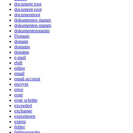
document root
document-root
documentroot
dokumenten stamm
dokumenten-stamm
dokumentenstamm
Domain
domain
domains
domäne
e-mail
ebill
editor
email
email account
encrypt
error
erste
erste schritte
exceeded
exchange
exportieren
extern
fehler
fehlerausgabe