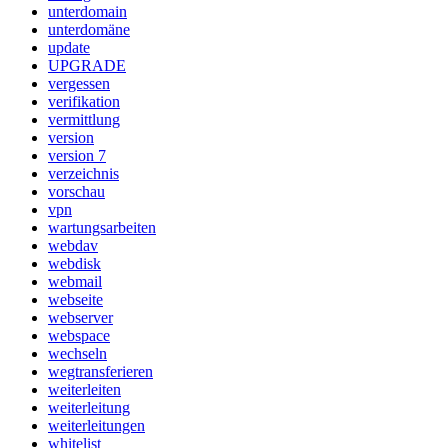
unterdomain
unterdomäne
update
UPGRADE
vergessen
verifikation
vermittlung
version
version 7
verzeichnis
vorschau
vpn
wartungsarbeiten
webdav
webdisk
webmail
webseite
webserver
webspace
wechseln
wegtransferieren
weiterleiten
weiterleitung
weiterleitungen
whitelist