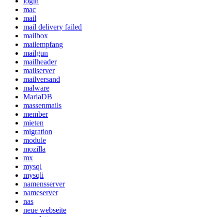
login
mac
mail
mail delivery failed
mailbox
mailempfang
mailgun
mailheader
mailserver
mailversand
malware
MariaDB
massenmails
member
mieten
migration
module
mozilla
mx
mysql
mysqli
namensserver
nameserver
nas
neue webseite