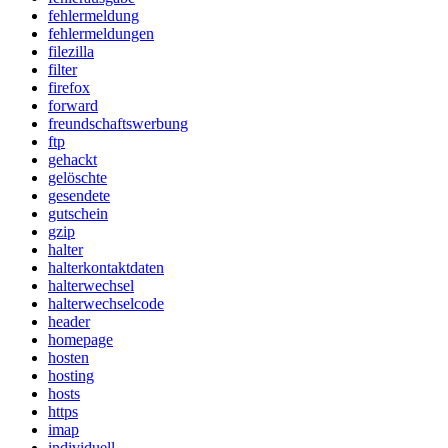
fehlermeldung
fehlermeldungen
filezilla
filter
firefox
forward
freundschaftswerbung
ftp
gehackt
gelöschte
gesendete
gutschein
gzip
halter
halterkontaktdaten
halterwechsel
halterwechselcode
header
homepage
hosten
hosting
hosts
https
imap
individuell