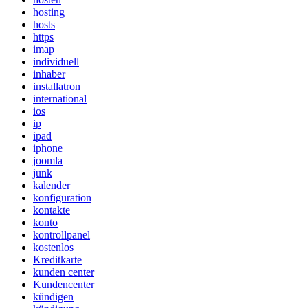
hosting
hosts
https
imap
individuell
inhaber
installatron
international
ios
ip
ipad
iphone
joomla
junk
kalender
konfiguration
kontakte
konto
kontrollpanel
kostenlos
Kreditkarte
kunden center
Kundencenter
kündigen