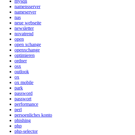
mysqli
namensserver
nameserver
nas
neue webseite
newsletter
novatrend
open
open xchange
openxchange
optimieren
ordner
osx
outlook
ox
ox mobile
park
password
passwort
performance
perl
persoenliches konto
phishing
php
php-selector