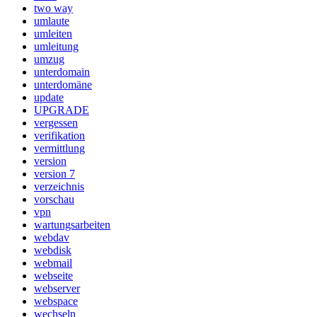
two way
umlaute
umleiten
umleitung
umzug
unterdomain
unterdomäne
update
UPGRADE
vergessen
verifikation
vermittlung
version
version 7
verzeichnis
vorschau
vpn
wartungsarbeiten
webdav
webdisk
webmail
webseite
webserver
webspace
wechseln