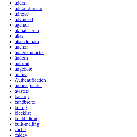
addon
addon domain
adresse
advanced
agentur
aktualisieren
alias
alias domain
anchor
andere anbieter
ändern
android
angebote
archiv
Authentification
autoresponder
awstats
backup
bandbreite
betrug
blacklist
buchhaltung
bulk-mailing
cache
caldav