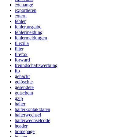
exchange
exportieren
extern
fehler
fehlerausgabe
fehlermeldung
fehlermeldungen
filezilla
filter
firefox
forward
freundschaftswerbung
ftp
gehackt
gelöschte
gesendete
gutschein
gzip
halter
halterkontaktdaten
halterwechsel
halterwechselcode
header
homepage
hosten