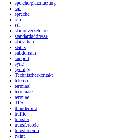
speicherplatznutzung
spf
sprache
ssh
ssl
stammverzeichnis
standardaddresse
statistiken
status
subdomain
support
sync
synolgy
Technischerkontakt
telefon
terminal
terminate
termine
TFA
thunderbird
traffic
transfer
transfercode
transferieren
twint