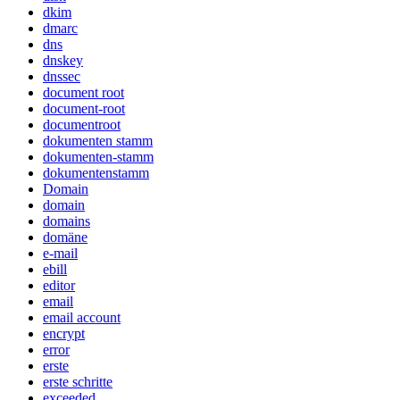
dkim
dmarc
dns
dnskey
dnssec
document root
document-root
documentroot
dokumenten stamm
dokumenten-stamm
dokumentenstamm
Domain
domain
domains
domäne
e-mail
ebill
editor
email
email account
encrypt
error
erste
erste schritte
exceeded