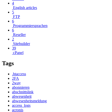
4
English articles
5
FTP
6
Programmiersprachen
6
Reseller
2
Sitebuilder
39
cPanel
Tags
.htaccess
2FA
2way
abonnieren
abschnittslink
abwesenheit
abwesenheitsmeldung
access_logs
acronis