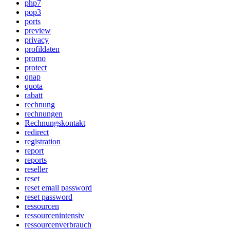
php7
pop3
ports
preview
privacy
profildaten
promo
protect
qnap
quota
rabatt
rechnung
rechnungen
Rechnungskontakt
redirect
registration
report
reports
reseller
reset
reset email password
reset password
ressourcen
ressourcenintensiv
ressourcenverbrauch