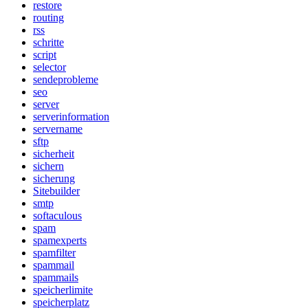
restore
routing
rss
schritte
script
selector
sendeprobleme
seo
server
serverinformation
servername
sftp
sicherheit
sichern
sicherung
Sitebuilder
smtp
softaculous
spam
spamexperts
spamfilter
spammail
spammails
speicherlimite
speicherplatz