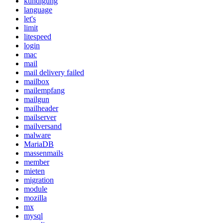
kündigung
language
let's
limit
litespeed
login
mac
mail
mail delivery failed
mailbox
mailempfang
mailgun
mailheader
mailserver
mailversand
malware
MariaDB
massenmails
member
mieten
migration
module
mozilla
mx
mysql