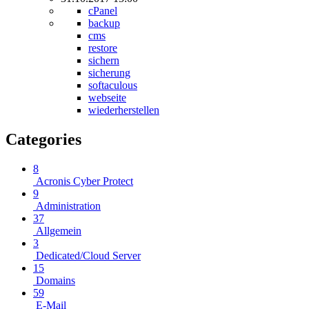
cPanel
backup
cms
restore
sichern
sicherung
softaculous
webseite
wiederherstellen
Categories
8
Acronis Cyber Protect
9
Administration
37
Allgemein
3
Dedicated/Cloud Server
15
Domains
59
E-Mail