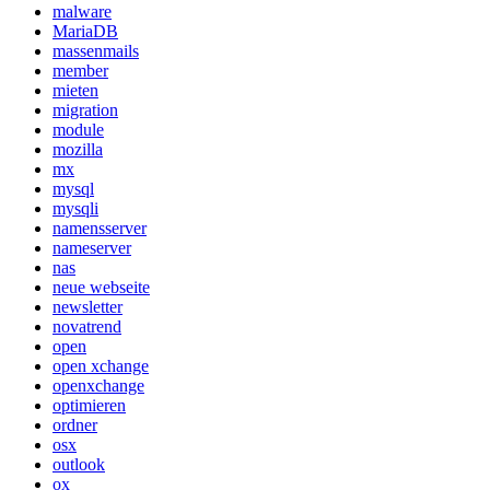
malware
MariaDB
massenmails
member
mieten
migration
module
mozilla
mx
mysql
mysqli
namensserver
nameserver
nas
neue webseite
newsletter
novatrend
open
open xchange
openxchange
optimieren
ordner
osx
outlook
ox