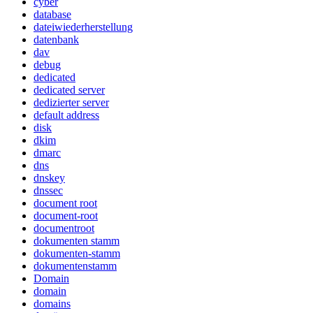
cyber
database
dateiwiederherstellung
datenbank
dav
debug
dedicated
dedicated server
dedizierter server
default address
disk
dkim
dmarc
dns
dnskey
dnssec
document root
document-root
documentroot
dokumenten stamm
dokumenten-stamm
dokumentenstamm
Domain
domain
domains