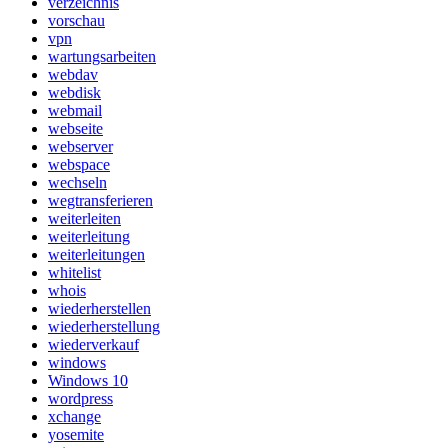
verzeichnis
vorschau
vpn
wartungsarbeiten
webdav
webdisk
webmail
webseite
webserver
webspace
wechseln
wegtransferieren
weiterleiten
weiterleitung
weiterleitungen
whitelist
whois
wiederherstellen
wiederherstellung
wiederverkauf
windows
Windows 10
wordpress
xchange
yosemite