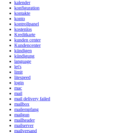
kalender
konfiguration
kontakte
konto
kontrollpanel
kostenlos
Kreditkarte
kunden center
Kundencenter
kündigen
kündigung
language
let's
limit
litespeed
login
mac
mail
mail delivery failed
mailbox
mailempfang
mailgun
mailheader
mailserver
mailversand