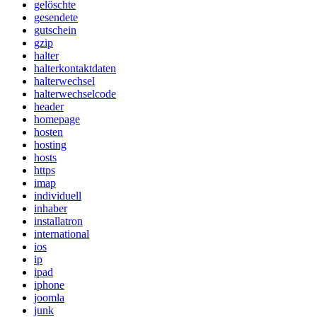
gelöschte
gesendete
gutschein
gzip
halter
halterkontaktdaten
halterwechsel
halterwechselcode
header
homepage
hosten
hosting
hosts
https
imap
individuell
inhaber
installatron
international
ios
ip
ipad
iphone
joomla
junk