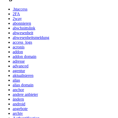
.htaccess
2FA
2way
abonnieren
abschnittslink
abwesenheit
abwesenheitsmeldung
access_logs
acronis
addon
addon domain
adresse
advanced
agentur
aktualisieren
alias
alias domain
anchor
andere anbieter
ändern
android
angebote
archiv