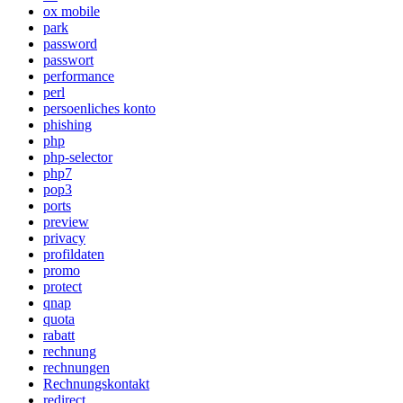
ox mobile
park
password
passwort
performance
perl
persoenliches konto
phishing
php
php-selector
php7
pop3
ports
preview
privacy
profildaten
promo
protect
qnap
quota
rabatt
rechnung
rechnungen
Rechnungskontakt
redirect