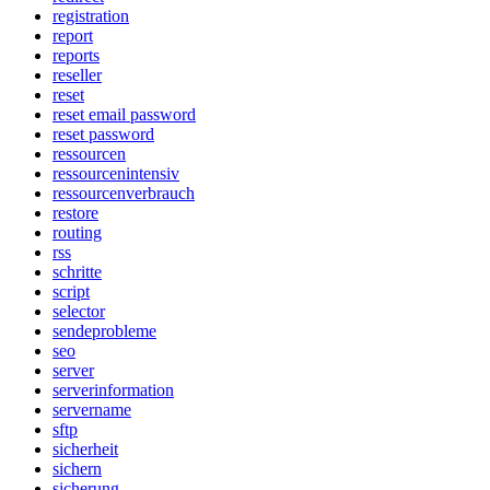
registration
report
reports
reseller
reset
reset email password
reset password
ressourcen
ressourcenintensiv
ressourcenverbrauch
restore
routing
rss
schritte
script
selector
sendeprobleme
seo
server
serverinformation
servername
sftp
sicherheit
sichern
sicherung