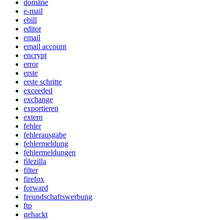
domäne
e-mail
ebill
editor
email
email account
encrypt
error
erste
erste schritte
exceeded
exchange
exportieren
extern
fehler
fehlerausgabe
fehlermeldung
fehlermeldungen
filezilla
filter
firefox
forward
freundschaftswerbung
ftp
gehackt