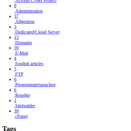
Acronis Cyber Protect
9
Administration
37
Allgemein
3
Dedicated/Cloud Server
15
Domains
59
E-Mail
4
English articles
5
FTP
6
Programmiersprachen
6
Reseller
2
Sitebuilder
39
cPanel
Tags