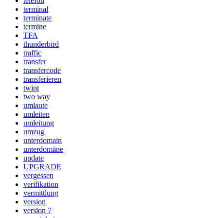
telefon
terminal
terminate
termine
TFA
thunderbird
traffic
transfer
transfercode
transferieren
twint
two way
umlaute
umleiten
umleitung
umzug
unterdomain
unterdomäne
update
UPGRADE
vergessen
verifikation
vermittlung
version
version 7