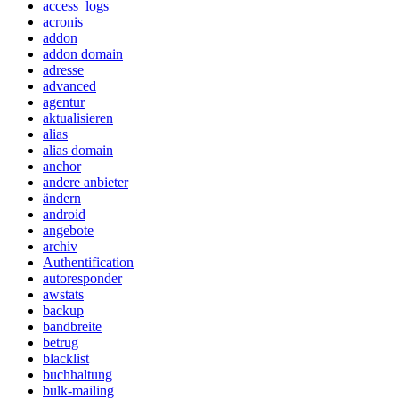
access_logs
acronis
addon
addon domain
adresse
advanced
agentur
aktualisieren
alias
alias domain
anchor
andere anbieter
ändern
android
angebote
archiv
Authentification
autoresponder
awstats
backup
bandbreite
betrug
blacklist
buchhaltung
bulk-mailing