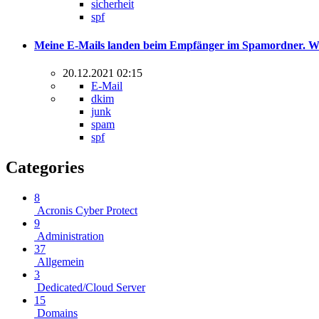
sicherheit
spf
Meine E-Mails landen beim Empfänger im Spamordner. W
20.12.2021 02:15
E-Mail
dkim
junk
spam
spf
Categories
8
Acronis Cyber Protect
9
Administration
37
Allgemein
3
Dedicated/Cloud Server
15
Domains