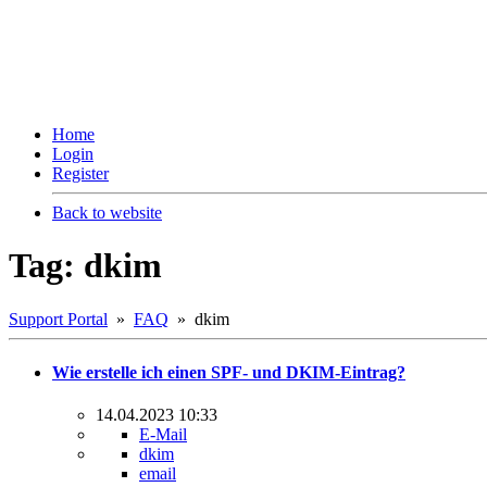
Home
Login
Register
Back to website
Tag: dkim
Support Portal
»
FAQ
» dkim
Wie erstelle ich einen SPF- und DKIM-Eintrag?
14.04.2023 10:33
E-Mail
dkim
email