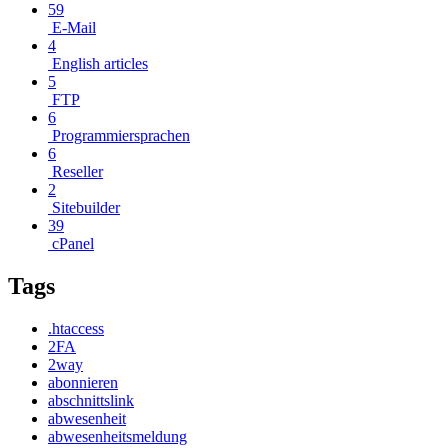
59
E-Mail
4
English articles
5
FTP
6
Programmiersprachen
6
Reseller
2
Sitebuilder
39
cPanel
Tags
.htaccess
2FA
2way
abonnieren
abschnittslink
abwesenheit
abwesenheitsmeldung