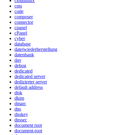
cloudlinux
cms
code
composer
connector
cpanel
cPanel
cyber
database
dateiwiederherstellung
datenbank
dav
debug
dedicated
dedicated server
dedizierter server
default address
disk
dkim
dmarc
dns
dnskey
dnssec
document root
document-root