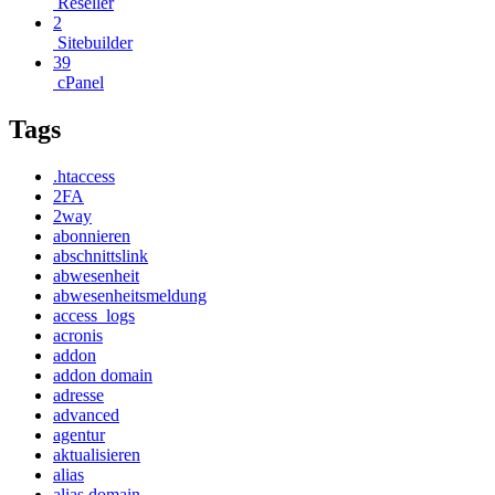
Reseller
2
Sitebuilder
39
cPanel
Tags
.htaccess
2FA
2way
abonnieren
abschnittslink
abwesenheit
abwesenheitsmeldung
access_logs
acronis
addon
addon domain
adresse
advanced
agentur
aktualisieren
alias
alias domain