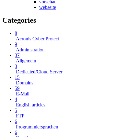
vorschau
webseite
Categories
8
Acronis Cyber Protect
9
Administration
37
Allgemein
3
Dedicated/Cloud Server
15
Domains
59
E-Mail
4
English articles
5
FTP
6
Programmiersprachen
6