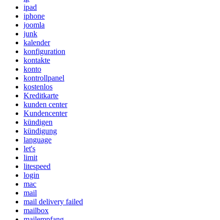
ipad
iphone
joomla
junk
kalender
konfiguration
kontakte
konto
kontrollpanel
kostenlos
Kreditkarte
kunden center
Kundencenter
kündigen
kündigung
language
let's
limit
litespeed
login
mac
mail
mail delivery failed
mailbox
mailempfang