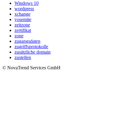
Windows 10
wordpress
xchange
yosemite
zeitzone
zertifikat
zone
zugangsdaten
zugriffsprotokolle
zusätzliche domain
zustellen
© NovaTrend Services GmbH