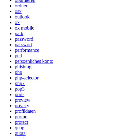
optimieren
ordner
osx
outlook
ox
ox mobile
park
password
passwort
performance
perl
persoenliches konto
phishing
php
php-selector
php7
pop3
ports
preview
privacy
profildaten
promo
protect
qnap
quota