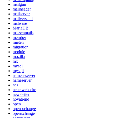
mailgun
mailheader
mailserver
mailversand
malware
MariaDB
massenmails
member
mieten
migration
module
mozilla
mx
mysql
mysqli
namensserver
nameserver
nas
neue webseite
newsletter
novatrend
open
open xchange
openxchange