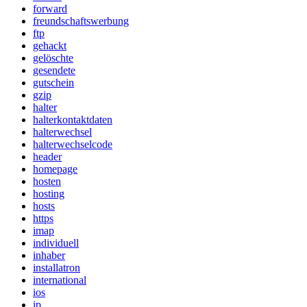
forward
freundschaftswerbung
ftp
gehackt
gelöschte
gesendete
gutschein
gzip
halter
halterkontaktdaten
halterwechsel
halterwechselcode
header
homepage
hosten
hosting
hosts
https
imap
individuell
inhaber
installatron
international
ios
ip