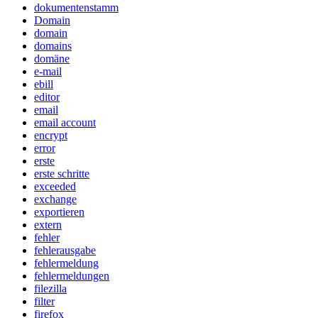
dokumentenstamm
Domain
domain
domains
domäne
e-mail
ebill
editor
email
email account
encrypt
error
erste
erste schritte
exceeded
exchange
exportieren
extern
fehler
fehlerausgabe
fehlermeldung
fehlermeldungen
filezilla
filter
firefox