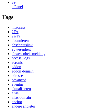
39
cPanel
Tags
.htaccess
2FA
2way
abonnieren
abschnittslink
abwesenheit
abwesenheitsmeldung
access_logs
acronis
addon
addon domain
adresse
advanced
agentur
aktualisieren
alias
alias domain
anchor
andere anbieter