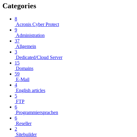
Categories
8
Acronis Cyber Protect
9
Administration
37
Allgemein
3
Dedicated/Cloud Server
15
Domains
59
E-Mail
4
English articles
5
FTP
6
Programmiersprachen
6
Reseller
2
Sitebuilder