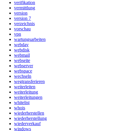
verifikation
vermittlung
version
version 7
verzeichnis
vorschau
vpn
wartungsarbeiten
webdav
webdisk
webmail
webseite
webserver
webspace
wechseln
wegtransferieren
weiterleiten
weiterleitung
weiterleitungen
whitelist
whois
wiederherstellen
wiederherstellung
wiederverkauf
windows