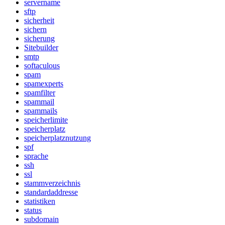
servername
sftp
sicherheit
sichern
sicherung
Sitebuilder
smtp
softaculous
spam
spamexperts
spamfilter
spammail
spammails
speicherlimite
speicherplatz
speicherplatznutzung
spf
sprache
ssh
ssl
stammverzeichnis
standardaddresse
statistiken
status
subdomain