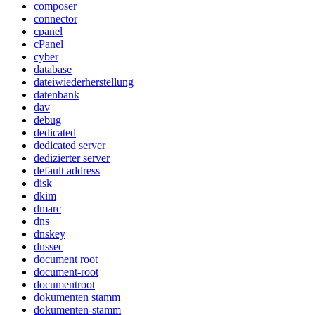
composer
connector
cpanel
cPanel
cyber
database
dateiwiederherstellung
datenbank
dav
debug
dedicated
dedicated server
dedizierter server
default address
disk
dkim
dmarc
dns
dnskey
dnssec
document root
document-root
documentroot
dokumenten stamm
dokumenten-stamm