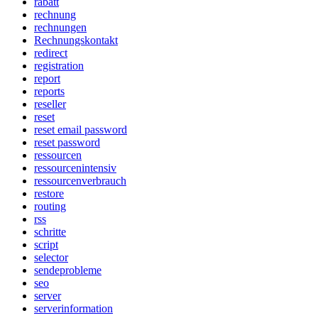
rabatt
rechnung
rechnungen
Rechnungskontakt
redirect
registration
report
reports
reseller
reset
reset email password
reset password
ressourcen
ressourcenintensiv
ressourcenverbrauch
restore
routing
rss
schritte
script
selector
sendeprobleme
seo
server
serverinformation