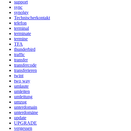
support
sync
synolgy
Technischerkontakt
telefon
terminal
terminate
termine
TFA
thunderbird
traffic
transfer
transfercode
transferieren
twint
two way
umlaute
umleiten
umleitung
umzug
unterdomain
unterdomäne
update
UPGRADE
vergessen