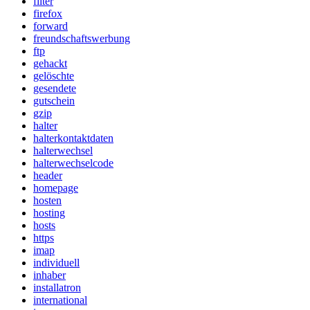
filter
firefox
forward
freundschaftswerbung
ftp
gehackt
gelöschte
gesendete
gutschein
gzip
halter
halterkontaktdaten
halterwechsel
halterwechselcode
header
homepage
hosten
hosting
hosts
https
imap
individuell
inhaber
installatron
international