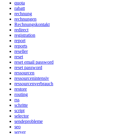
quota
rabatt
rechnung
rechnungen
Rechnungskontakt
redirect
registration
report
reports
reseller
reset
reset email password
reset password
ressourcen
ressourcenintensiv
ressourcenverbrauch
restore
routing
rss
schritte
script
selector
sendeprobleme
seo
server