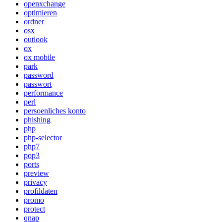
openxchange
optimieren
ordner
osx
outlook
ox
ox mobile
park
password
passwort
performance
perl
persoenliches konto
phishing
php
php-selector
php7
pop3
ports
preview
privacy
profildaten
promo
protect
qnap