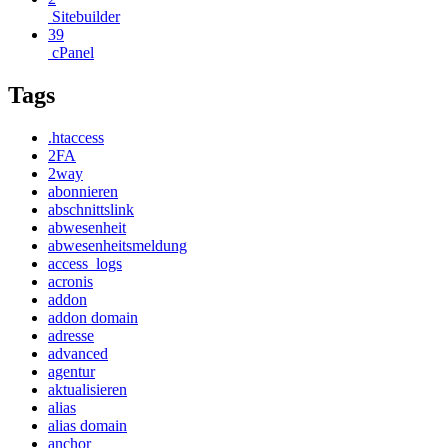
Sitebuilder
39
cPanel
Tags
.htaccess
2FA
2way
abonnieren
abschnittslink
abwesenheit
abwesenheitsmeldung
access_logs
acronis
addon
addon domain
adresse
advanced
agentur
aktualisieren
alias
alias domain
anchor