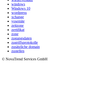
windows
Windows 10
wordpress
xchange
yosemite
zeitzone
zertifikat
zone
zugangsdaten
zugriffsprotokolle
zusätzliche domain
zustellen
© NovaTrend Services GmbH