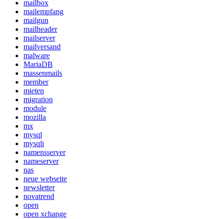
mailbox
mailempfang
mailgun
mailheader
mailserver
mailversand
malware
MariaDB
massenmails
member
mieten
migration
module
mozilla
mx
mysql
mysqli
namensserver
nameserver
nas
neue webseite
newsletter
novatrend
open
open xchange