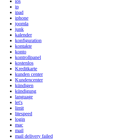
ios
ip
ipad
iphone
joomla
junk
kalender
konfiguration
kontakte
konto
kontrollpanel
kostenlos
Kreditkarte
kunden center
Kundencenter
kündigen
kündigung
language
let's
limit
litespeed
login
mac
mail
mail delivery failed