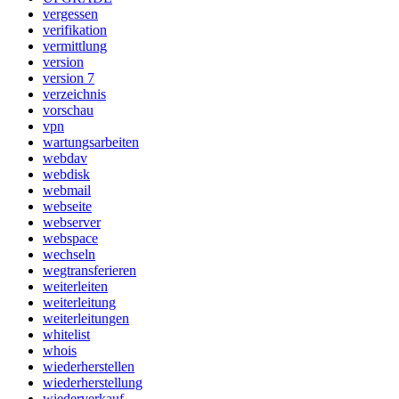
vergessen
verifikation
vermittlung
version
version 7
verzeichnis
vorschau
vpn
wartungsarbeiten
webdav
webdisk
webmail
webseite
webserver
webspace
wechseln
wegtransferieren
weiterleiten
weiterleitung
weiterleitungen
whitelist
whois
wiederherstellen
wiederherstellung
wiederverkauf