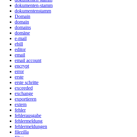
dokumenten-stamm
dokumentenstamm
Domain
domain
domains
domäne
e-mail
ebill
editor
email
email account
encrypt
error
erste
erste schritte
exceeded
exchange
exportieren
extern
fehler
fehlerausgabe
fehlermeldung
fehlermeldungen
filezilla