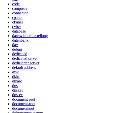
code
composer
connector
cpanel
cPanel
cyber
database
dateiwiederherstellung
datenbank
dav
debug
dedicated
dedicated server
dedizierter server
default address
disk
dkim
dmarc
dns
dnskey
dnssec
document root
document-root
documentroot
dokumenten stamm