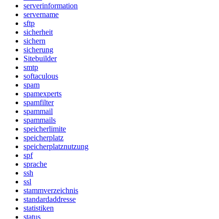
serverinformation
servername
sftp
sicherheit
sichern
sicherung
Sitebuilder
smtp
softaculous
spam
spamexperts
spamfilter
spammail
spammails
speicherlimite
speicherplatz
speicherplatznutzung
spf
sprache
ssh
ssl
stammverzeichnis
standardaddresse
statistiken
status