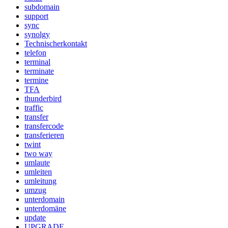
subdomain
support
sync
synolgy
Technischerkontakt
telefon
terminal
terminate
termine
TFA
thunderbird
traffic
transfer
transfercode
transferieren
twint
two way
umlaute
umleiten
umleitung
umzug
unterdomain
unterdomäne
update
UPGRADE