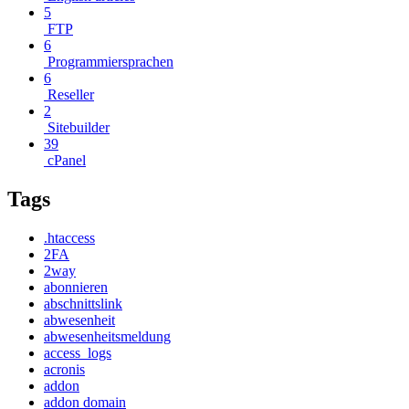
5
FTP
6
Programmiersprachen
6
Reseller
2
Sitebuilder
39
cPanel
Tags
.htaccess
2FA
2way
abonnieren
abschnittslink
abwesenheit
abwesenheitsmeldung
access_logs
acronis
addon
addon domain