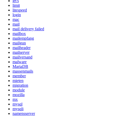
let's
limit
litespeed
login
mac
mail
mail delivery failed
mailbox
mailempfang
mailgun
mailheader
mailserver
mailversand
malware
MariaDB
massenmails
member
mieten
migration
module
mozilla
mx
mysql
mysqli
namensserver