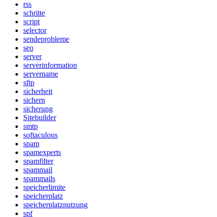
rss
schritte
script
selector
sendeprobleme
seo
server
serverinformation
servername
sftp
sicherheit
sichern
sicherung
Sitebuilder
smtp
softaculous
spam
spamexperts
spamfilter
spammail
spammails
speicherlimite
speicherplatz
speicherplatznutzung
spf