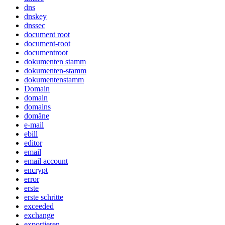
dns
dnskey
dnssec
document root
document-root
documentroot
dokumenten stamm
dokumenten-stamm
dokumentenstamm
Domain
domain
domains
domäne
e-mail
ebill
editor
email
email account
encrypt
error
erste
erste schritte
exceeded
exchange
exportieren