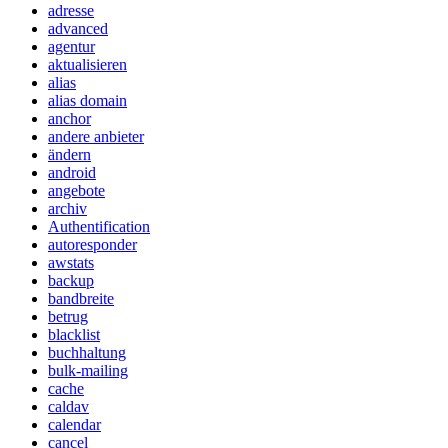
adresse
advanced
agentur
aktualisieren
alias
alias domain
anchor
andere anbieter
ändern
android
angebote
archiv
Authentification
autoresponder
awstats
backup
bandbreite
betrug
blacklist
buchhaltung
bulk-mailing
cache
caldav
calendar
cancel