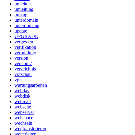
umleiten
umleitung
umzug
unterdomain
unterdomäne
update
UPGRADE
vergessen
verifikation
vermittlung
version
version 7
verzeichnis
vorschau
vpn
wartungsarbeiten
webdav
webdisk
webmail
webseite
webserver
webspace
wechseln
wegtransferieren
weiterleiten