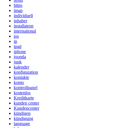
hosts
https
imap
individuell
inhaber
installatron
international
ios
ip
ipad
iphone
joomla
junk
kalender
konfiguration
kontakte
konto
kontrollpanel
kostenlos
Kreditkarte
kunden center
Kundencenter
kündigen
kündigung
language