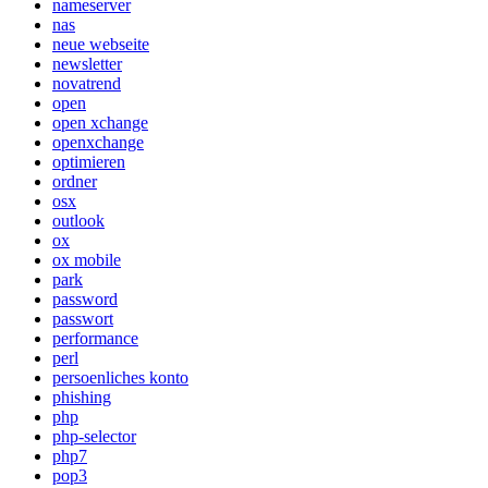
nameserver
nas
neue webseite
newsletter
novatrend
open
open xchange
openxchange
optimieren
ordner
osx
outlook
ox
ox mobile
park
password
passwort
performance
perl
persoenliches konto
phishing
php
php-selector
php7
pop3