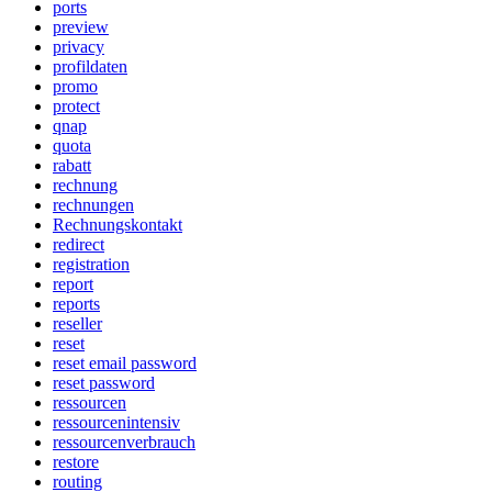
ports
preview
privacy
profildaten
promo
protect
qnap
quota
rabatt
rechnung
rechnungen
Rechnungskontakt
redirect
registration
report
reports
reseller
reset
reset email password
reset password
ressourcen
ressourcenintensiv
ressourcenverbrauch
restore
routing