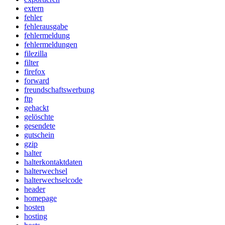
extern
fehler
fehlerausgabe
fehlermeldung
fehlermeldungen
filezilla
filter
firefox
forward
freundschaftswerbung
ftp
gehackt
gelöschte
gesendete
gutschein
gzip
halter
halterkontaktdaten
halterwechsel
halterwechselcode
header
homepage
hosten
hosting