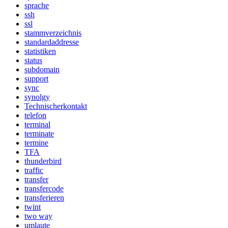
sprache
ssh
ssl
stammverzeichnis
standardaddresse
statistiken
status
subdomain
support
sync
synolgy
Technischerkontakt
telefon
terminal
terminate
termine
TFA
thunderbird
traffic
transfer
transfercode
transferieren
twint
two way
umlaute