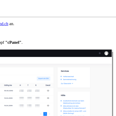
nd.ch
an.
opf
"cPanel"
.