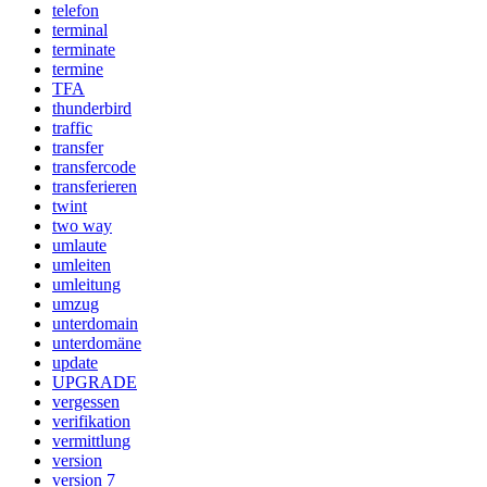
telefon
terminal
terminate
termine
TFA
thunderbird
traffic
transfer
transfercode
transferieren
twint
two way
umlaute
umleiten
umleitung
umzug
unterdomain
unterdomäne
update
UPGRADE
vergessen
verifikation
vermittlung
version
version 7