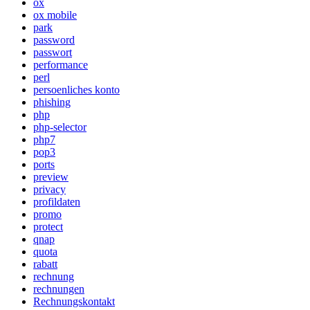
ox
ox mobile
park
password
passwort
performance
perl
persoenliches konto
phishing
php
php-selector
php7
pop3
ports
preview
privacy
profildaten
promo
protect
qnap
quota
rabatt
rechnung
rechnungen
Rechnungskontakt