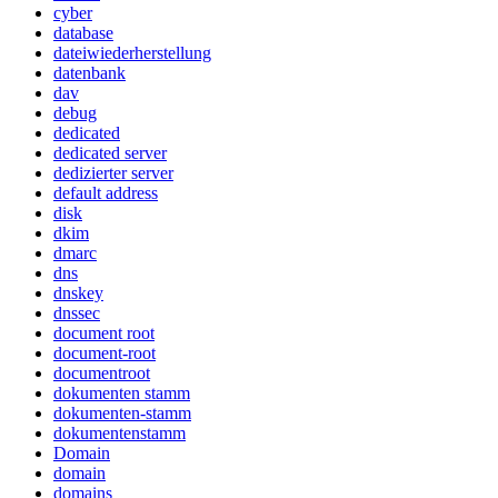
cyber
database
dateiwiederherstellung
datenbank
dav
debug
dedicated
dedicated server
dedizierter server
default address
disk
dkim
dmarc
dns
dnskey
dnssec
document root
document-root
documentroot
dokumenten stamm
dokumenten-stamm
dokumentenstamm
Domain
domain
domains