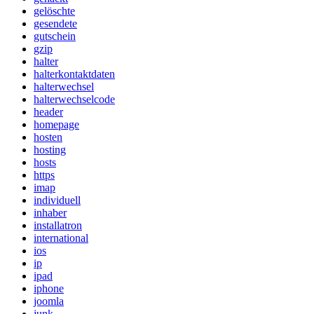
gelöschte
gesendete
gutschein
gzip
halter
halterkontaktdaten
halterwechsel
halterwechselcode
header
homepage
hosten
hosting
hosts
https
imap
individuell
inhaber
installatron
international
ios
ip
ipad
iphone
joomla
junk