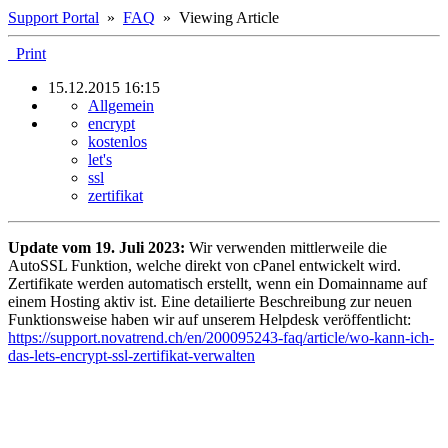
Support Portal
»
FAQ
» Viewing Article
Print
15.12.2015 16:15
Allgemein
encrypt
kostenlos
let's
ssl
zertifikat
Update vom 19. Juli 2023:
Wir verwenden mittlerweile die
AutoSSL Funktion, welche direkt von cPanel entwickelt wird.
Zertifikate werden automatisch erstellt, wenn ein Domainname auf
einem Hosting aktiv ist. Eine detailierte Beschreibung zur neuen
Funktionsweise haben wir auf unserem Helpdesk veröffentlicht:
https://support.novatrend.ch/en/200095243-faq/article/wo-kann-ich-
das-lets-encrypt-ssl-zertifikat-verwalten