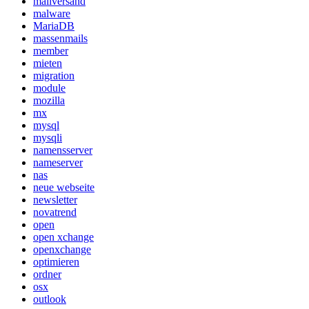
mailversand
malware
MariaDB
massenmails
member
mieten
migration
module
mozilla
mx
mysql
mysqli
namensserver
nameserver
nas
neue webseite
newsletter
novatrend
open
open xchange
openxchange
optimieren
ordner
osx
outlook