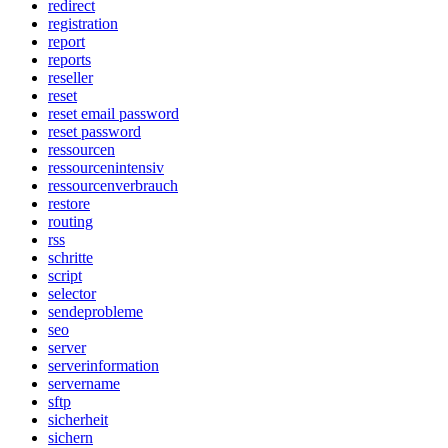
redirect
registration
report
reports
reseller
reset
reset email password
reset password
ressourcen
ressourcenintensiv
ressourcenverbrauch
restore
routing
rss
schritte
script
selector
sendeprobleme
seo
server
serverinformation
servername
sftp
sicherheit
sichern