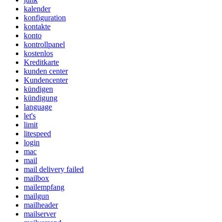
kalender
konfiguration
kontakte
konto
kontrollpanel
kostenlos
Kreditkarte
kunden center
Kundencenter
kündigen
kündigung
language
let's
limit
litespeed
login
mac
mail
mail delivery failed
mailbox
mailempfang
mailgun
mailheader
mailserver