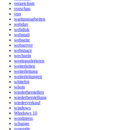
verzeichnis
vorschau
vpn
wartungsarbeiten
webdav
webdisk
webmail
webseite
webserver
webspace
wechseln
wegtransferieren
weiterleiten
weiterleitung
weiterleitungen
whitelist
whois
wiederherstellen
wiederherstellung
wiederverkauf
windows
Windows 10
wordpress
xchange
yosemite