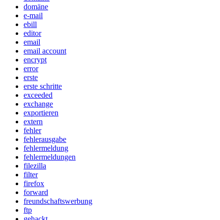
domäne
e-mail
ebill
editor
email
email account
encrypt
error
erste
erste schritte
exceeded
exchange
exportieren
extern
fehler
fehlerausgabe
fehlermeldung
fehlermeldungen
filezilla
filter
firefox
forward
freundschaftswerbung
ftp
gehackt