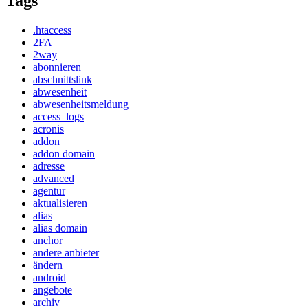
Tags
.htaccess
2FA
2way
abonnieren
abschnittslink
abwesenheit
abwesenheitsmeldung
access_logs
acronis
addon
addon domain
adresse
advanced
agentur
aktualisieren
alias
alias domain
anchor
andere anbieter
ändern
android
angebote
archiv