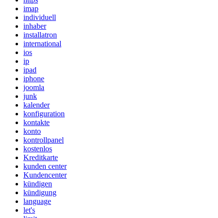
imap
individuell
inhaber
installatron
international
ios
ip
ipad
iphone
joomla
junk
kalender
konfiguration
kontakte
konto
kontrollpanel
kostenlos
Kreditkarte
kunden center
Kundencenter
kündigen
kündigung
language
let's