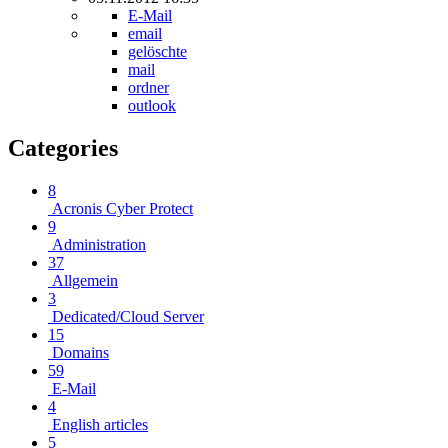
E-Mail
email
gelöschte
mail
ordner
outlook
Categories
8
Acronis Cyber Protect
9
Administration
37
Allgemein
3
Dedicated/Cloud Server
15
Domains
59
E-Mail
4
English articles
5