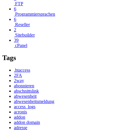
FTP
6
Programmiersprachen
6
Reseller
2
Sitebuilder
39
cPanel
Tags
.htaccess
2FA
2way
abonnieren
abschnittslink
abwesenheit
abwesenheitsmeldung
access_logs
acronis
addon
addon domain
adresse