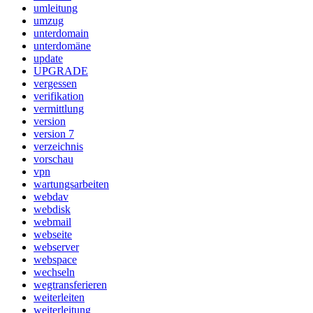
umleitung
umzug
unterdomain
unterdomäne
update
UPGRADE
vergessen
verifikation
vermittlung
version
version 7
verzeichnis
vorschau
vpn
wartungsarbeiten
webdav
webdisk
webmail
webseite
webserver
webspace
wechseln
wegtransferieren
weiterleiten
weiterleitung