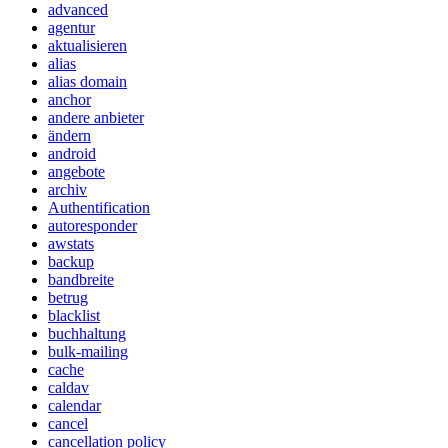
advanced
agentur
aktualisieren
alias
alias domain
anchor
andere anbieter
ändern
android
angebote
archiv
Authentification
autoresponder
awstats
backup
bandbreite
betrug
blacklist
buchhaltung
bulk-mailing
cache
caldav
calendar
cancel
cancellation policy