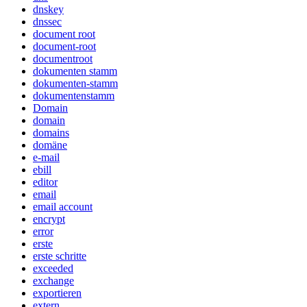
dnskey
dnssec
document root
document-root
documentroot
dokumenten stamm
dokumenten-stamm
dokumentenstamm
Domain
domain
domains
domäne
e-mail
ebill
editor
email
email account
encrypt
error
erste
erste schritte
exceeded
exchange
exportieren
extern