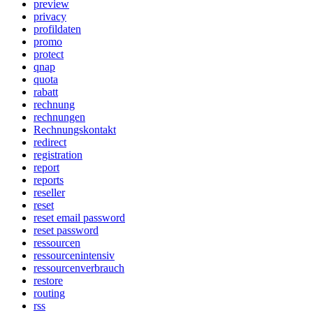
preview
privacy
profildaten
promo
protect
qnap
quota
rabatt
rechnung
rechnungen
Rechnungskontakt
redirect
registration
report
reports
reseller
reset
reset email password
reset password
ressourcen
ressourcenintensiv
ressourcenverbrauch
restore
routing
rss