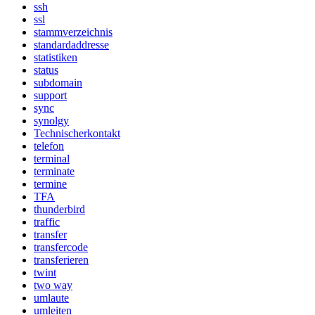
ssh
ssl
stammverzeichnis
standardaddresse
statistiken
status
subdomain
support
sync
synolgy
Technischerkontakt
telefon
terminal
terminate
termine
TFA
thunderbird
traffic
transfer
transfercode
transferieren
twint
two way
umlaute
umleiten