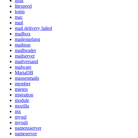
limit
litespeed
login
mac
mail
mail delivery failed
mailbox
mailempfang
mailgun
mailheader
mailserver
mailversand
malware
MariaDB
massenmails
member
mieten
migration
module
mozilla
mx
mysql
mysqli
namensserver
nameserver