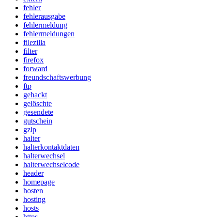
fehler
fehlerausgabe
fehlermeldung
fehlermeldungen
filezilla
filter
firefox
forward
freundschaftswerbung
ftp
gehackt
gelöschte
gesendete
gutschein
gzip
halter
halterkontaktdaten
halterwechsel
halterwechselcode
header
homepage
hosten
hosting
hosts
https