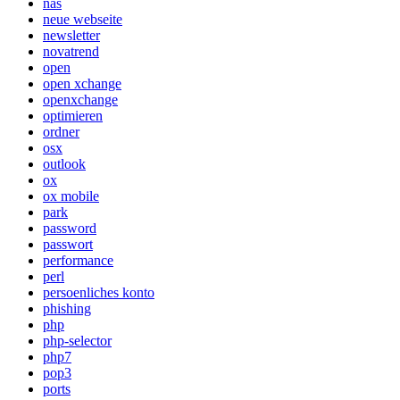
nas
neue webseite
newsletter
novatrend
open
open xchange
openxchange
optimieren
ordner
osx
outlook
ox
ox mobile
park
password
passwort
performance
perl
persoenliches konto
phishing
php
php-selector
php7
pop3
ports