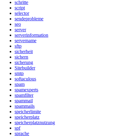
schritte
script
selector
sendeprobleme
seo
server
serverinformation
servername
sftp
sicherheit
sichern
sicherung
Sitebuilder
smtp
softaculous
spam
spamexperts
spamfilter
spammail
spammails
speicherlimite
speicherplatz
speicherplatznutzung
spf
sprache