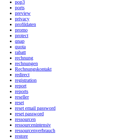
pop3
ports
preview
privacy
profildaten
promo
protect
qnap
quota
rabatt
rechnung
rechnungen
Rechnungskontakt
redirect
registration
report
reports
reseller
reset
reset email password
reset password
ressourcen
ressourcenintensiv
ressourcenverbrauch
restore