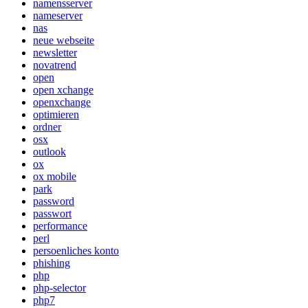
namensserver
nameserver
nas
neue webseite
newsletter
novatrend
open
open xchange
openxchange
optimieren
ordner
osx
outlook
ox
ox mobile
park
password
passwort
performance
perl
persoenliches konto
phishing
php
php-selector
php7