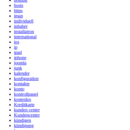
hosting
hosts
https
imap
individuell
inhaber
installatron
international
ios
ip
ipad
iphone
joomla
junk
kalender
konfiguration
kontakte
konto
kontrollpanel
kostenlos
Kreditkarte
kunden center
Kundencenter
kündigen
kündigung