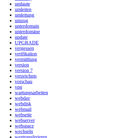
umlaute
umleiten
umleitung
umzug
unterdomain
unterdomäne
update
UPGRADE
vergessen
verifikation
vermittlung
version
version 7
verzeichnis
vorschau
vpn
wartungsarbeiten
webdav
webdisk
webmail
webseite
webserver
webspace
wechseln
wegtransferieren