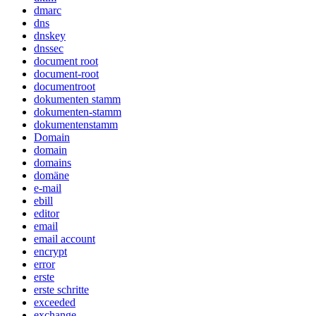
dmarc
dns
dnskey
dnssec
document root
document-root
documentroot
dokumenten stamm
dokumenten-stamm
dokumentenstamm
Domain
domain
domains
domäne
e-mail
ebill
editor
email
email account
encrypt
error
erste
erste schritte
exceeded
exchange