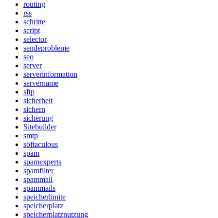
routing
rss
schritte
script
selector
sendeprobleme
seo
server
serverinformation
servername
sftp
sicherheit
sichern
sicherung
Sitebuilder
smtp
softaculous
spam
spamexperts
spamfilter
spammail
spammails
speicherlimite
speicherplatz
speicherplatznutzung