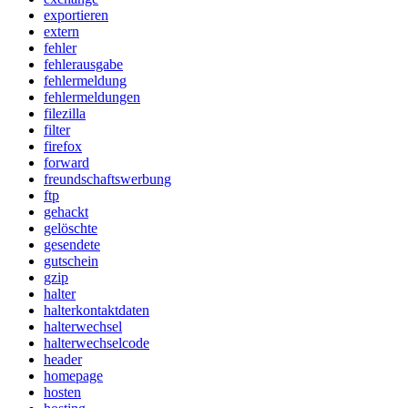
exportieren
extern
fehler
fehlerausgabe
fehlermeldung
fehlermeldungen
filezilla
filter
firefox
forward
freundschaftswerbung
ftp
gehackt
gelöschte
gesendete
gutschein
gzip
halter
halterkontaktdaten
halterwechsel
halterwechselcode
header
homepage
hosten