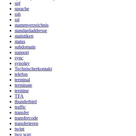
spf
sprache
ssh
ssl
stammverzeichnis
standardaddresse
statistiken
status
subdomain
support
sync
synolgy
Technischerkontakt
telefon
terminal
terminate
termine
TFA
thunderbird
traffic
transfer
transfercode
transferieren
twint
two way