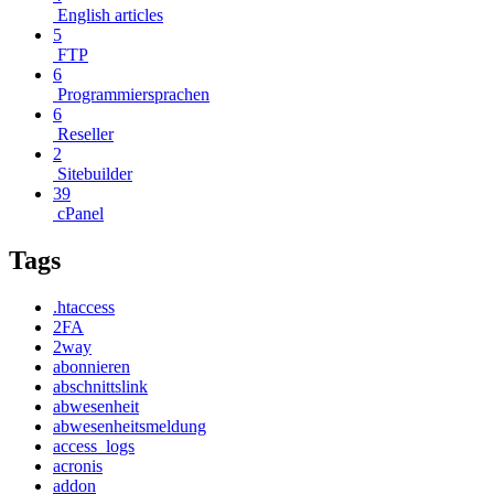
English articles
5
FTP
6
Programmiersprachen
6
Reseller
2
Sitebuilder
39
cPanel
Tags
.htaccess
2FA
2way
abonnieren
abschnittslink
abwesenheit
abwesenheitsmeldung
access_logs
acronis
addon