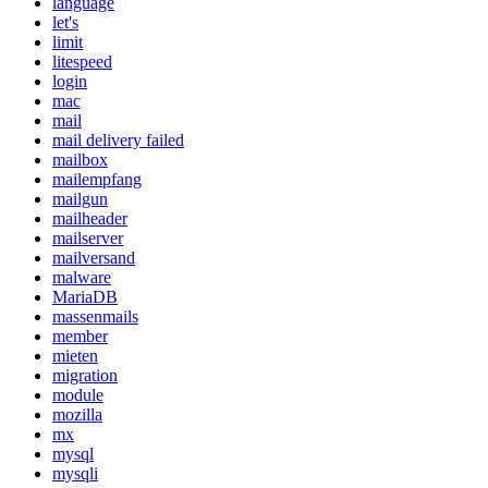
language
let's
limit
litespeed
login
mac
mail
mail delivery failed
mailbox
mailempfang
mailgun
mailheader
mailserver
mailversand
malware
MariaDB
massenmails
member
mieten
migration
module
mozilla
mx
mysql
mysqli