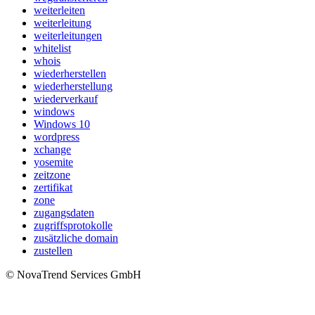
weiterleiten
weiterleitung
weiterleitungen
whitelist
whois
wiederherstellen
wiederherstellung
wiederverkauf
windows
Windows 10
wordpress
xchange
yosemite
zeitzone
zertifikat
zone
zugangsdaten
zugriffsprotokolle
zusätzliche domain
zustellen
© NovaTrend Services GmbH