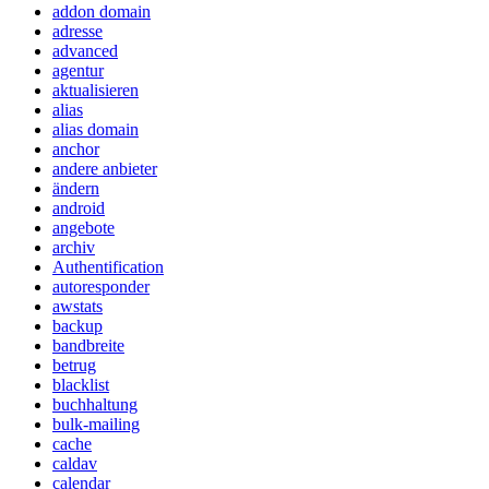
addon domain
adresse
advanced
agentur
aktualisieren
alias
alias domain
anchor
andere anbieter
ändern
android
angebote
archiv
Authentification
autoresponder
awstats
backup
bandbreite
betrug
blacklist
buchhaltung
bulk-mailing
cache
caldav
calendar